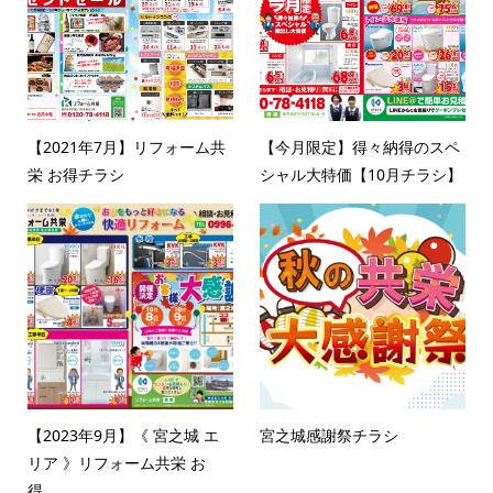
【2021年7月】リフォーム共
【今月限定】得々納得のスペ
栄 お得チラシ
シャル大特価【10月チラシ】
【2023年9月】《 宮之城 エ
宮之城感謝祭チラシ
リア 》リフォーム共栄 お
得...