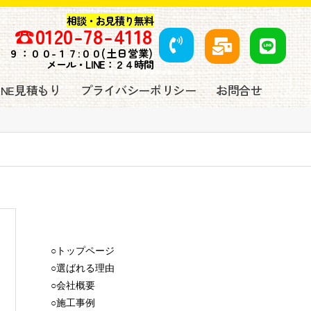
相談・お見積り無料
☎️
0120-78-4118
９
：００-１７:００(土日営業)
メール・LINE：２４時間
LINE見積もり
プライバシーポリシー
お問合せ
○トップページ
○選ばれる理由
○会社概要
○施工事例