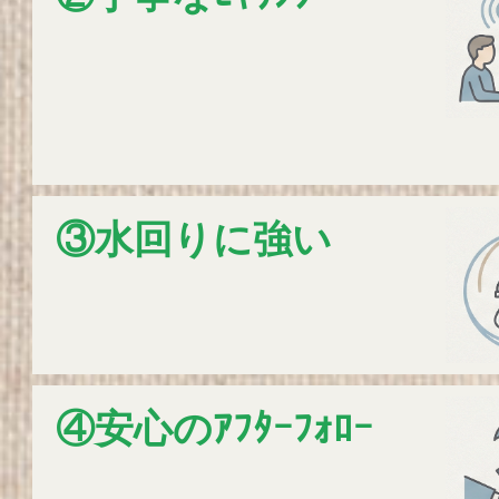
③水回りに強い
④安心のｱﾌﾀｰﾌｫﾛｰ