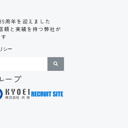
85周年を迎えました
信頼と実績
を持つ弊社が
ます
リシー
ループ