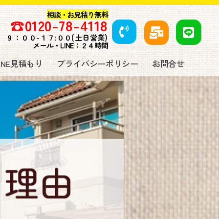
相談・お見積り無料
☎️
0120-78-4118
９
：００-１７:００(土日営業)
メール・LINE：２４時間
LINE見積もり
プライバシーポリシー
お問合せ