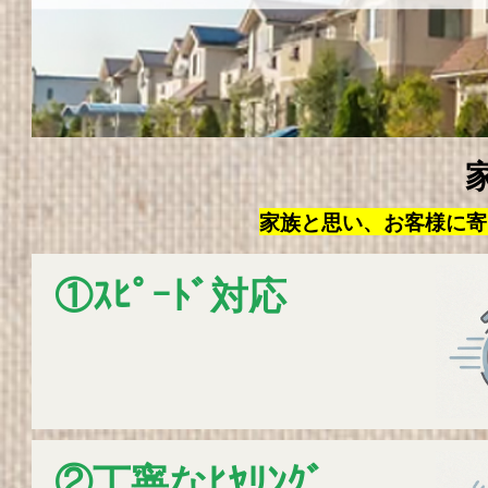
家族と思い、お客様に寄
①ｽﾋﾟｰﾄﾞ対応
②丁寧なﾋﾔﾘﾝｸﾞ