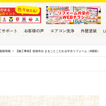
てサポート
お客様の声
エアコン洗浄
外壁塗装
フォーム
最新情報
【施工事例】皇徳寺台 まるごとこだわる中古リフォーム（K様邸）