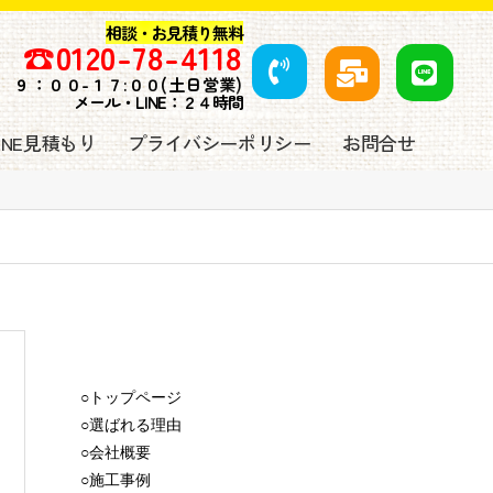
相談・お見積り無料
☎️
0120-78-4118
９
：００-１７:００(土日営業)
メール・LINE：２４時間
LINE見積もり
プライバシーポリシー
お問合せ
○トップページ
○選ばれる理由
○会社概要
○施工事例