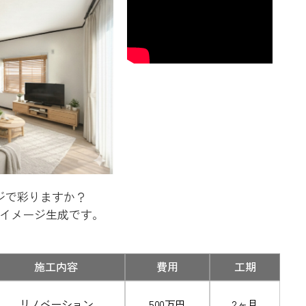
ジで彩りますか？
のイメージ生成です。
施工内容
費用
工期
リノベーション
500万円
2ヶ月