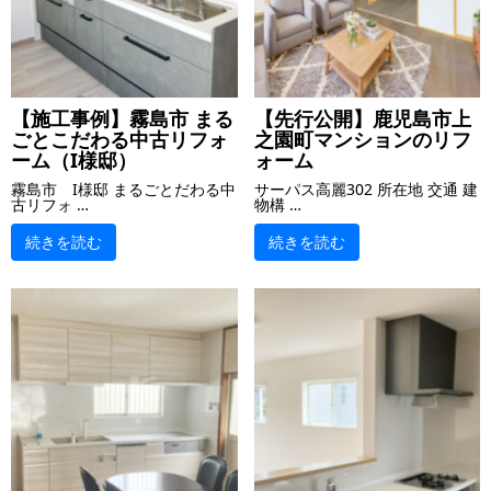
【施工事例】霧島市 まる
【先行公開】鹿児島市上
ごとこだわる中古リフォ
之園町マンションのリフ
ーム（I様邸）
ォーム
霧島市 I様邸 まるごとだわる中
サーパス高麗302 所在地 交通 建
古リフォ …
物構 …
続きを読む
続きを読む