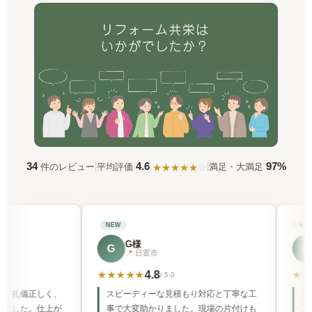
4.6
34
97%
|
|
平均評価
件のレビュー
満足・大満足
★★★★
★
☆
★ 総合満点
NEW
G様
E様
E
📍 日置市
📍 鹿児島市
4.8
5.0
★★
★
★★★★★
/ 5.0
/ 5.0
ーディーな見積もり対応と丁寧な工
迅速かつ丁寧な対応で感動しました
大変助かりました。現場の片付けも
工中も細かく状況を教えていただき