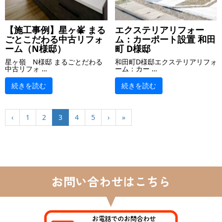
【施工事例】星ヶ峯 まる
エクステリアリフォー
ごとこだわる中古リフォ
ム：カーポート設置 和田
ーム（N様邸）
町 D様邸
星ヶ嶺 N様邸 まるごとだわる
和田町D様邸エクステリアリフォ
中古リフォ …
ーム：カー …
続きを読む
続きを読む
‹
1
2
3
4
5
›
»
お問い合わせはこちら