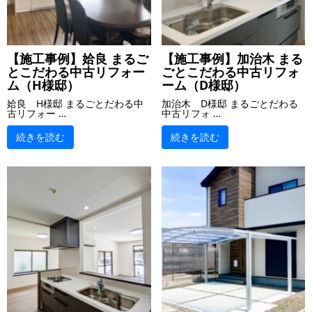
【施工事例】姶良 まるご
【施工事例】加治木 まる
とこだわる中古リフォー
ごとこだわる中古リフォ
ム（H様邸）
ーム（D様邸）
姶良 H様邸 まるごとだわる中
加治木 D様邸 まるごとだわる
古リフォー …
中古リフォ …
続きを読む
続きを読む