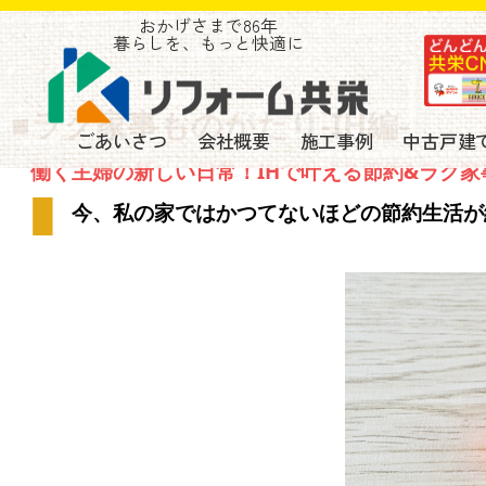
おかげさまで86年
暮らしを、もっと快適に
■ラク家事ものがたり-IH編-
ごあいさつ
会社概要
施工事例
中古戸建
働く主婦の新しい日常！IHで叶える節約&ラク家
今、私の家ではかつてないほどの節約生活が