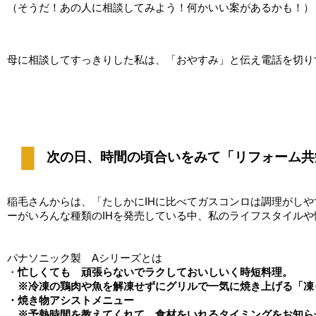
（そうだ！あの人に相談してみよう！何かいい案があるかも！）
母に相談してすっきりした私は、「おやすみ」と伝え電話を切り
次の日、時間の頃合いをみて「リフォーム共
稲毛さんからは、「たしかにIHに比べてガスコンロは調理がし
ーがいろんな種類のIHを発売している中、私のライフスタイル
パナソニック製　Aシリーズとは
・
忙しくても　頑張らないでラクしておいしいく時短料理。
　※冷凍の鶏肉や魚を解凍せずにグリルで一気に焼き上げる「凍
・焼き物アシストメニュー
　※予熱時間を教えてくれて、食材をいれるタイミングをお知ら