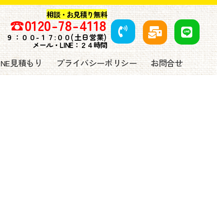
相談・お見積り無料
☎️
0120-78-4118
９
：００-１７:００(土日営業)
メール・LINE：２４時間
LINE見積もり
プライバシーポリシー
お問合せ