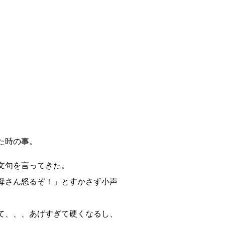
た時の事。
文句を言ってきた。
母さん怒るぞ！」とすかさず小声
て、、、あげすぎて硬くなるし、