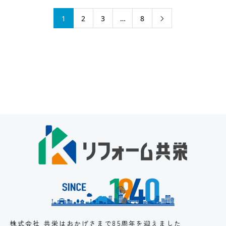
1
2
3
…
8

株式会社 共栄はおかげさまで85周年を迎えました