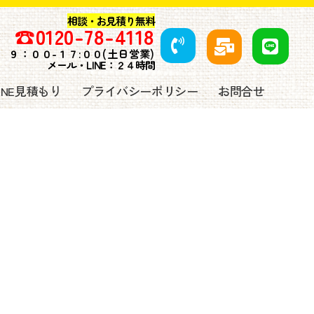
相談・お見積り無料
☎️
0120-78-4118
９
：００-１７:００(土日営業)
メール・LINE：２４時間
LINE見積もり
プライバシーポリシー
お問合せ