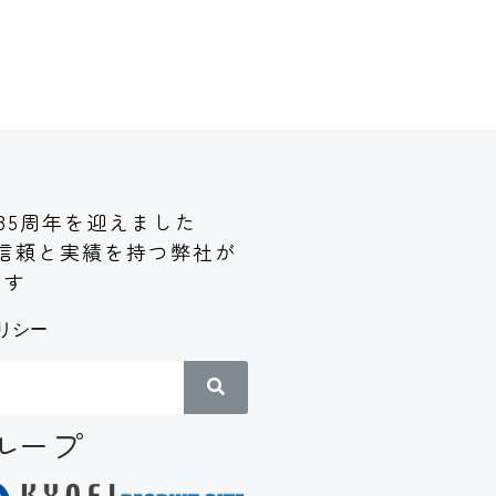
85周年を迎えました
信頼と実績
を持つ弊社が
ます
リシー
ループ