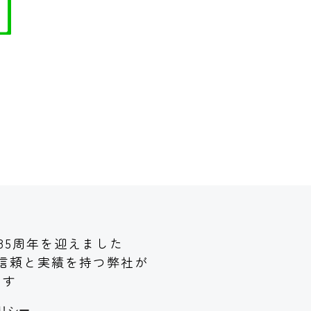
85周年を迎えました
信頼と実績
を持つ弊社が
ます
リシー