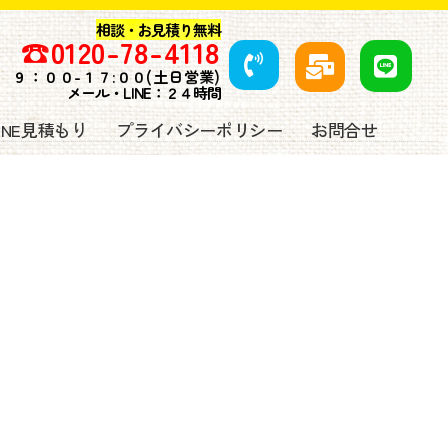
相談・お見積り無料
☎️
0120-78-4118
９
：００-１７:００(土日営業)
メール・LINE：２４時間
LINE見積もり
プライバシーポリシー
お問合せ