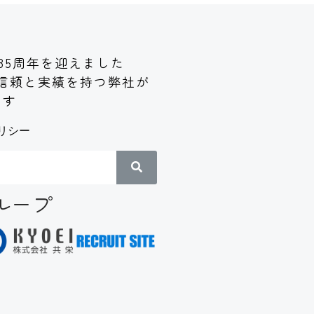
85周年を迎えました
信頼と実績
を持つ弊社が
ます
リシー
ループ